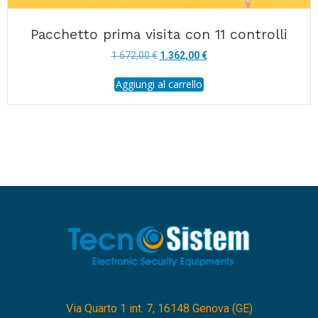
Pacchetto prima visita con 11 controlli
Il
Il
1.672,00
€
1.362,00
€
prezzo
prezzo
Aggiungi al carrello
originale
attuale
era:
è:
1.672,00 €.
1.362,00 €.
Via Quarto 1 int. 7, 16148 Genova (GE)