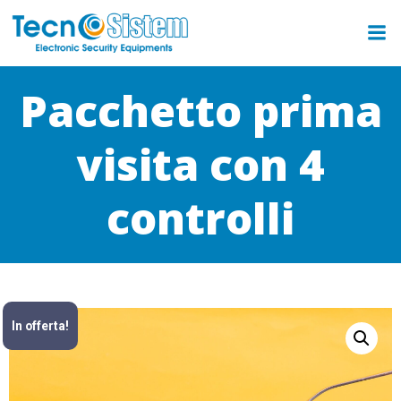
Pacchetto prima
visita con 4
controlli
In offerta!