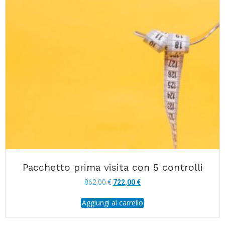
Pacchetto prima visita con 5 controlli
Il
Il
862,00
€
722,00
€
prezzo
prezzo
Aggiungi al carrello
originale
attuale
era:
è:
862,00 €.
722,00 €.