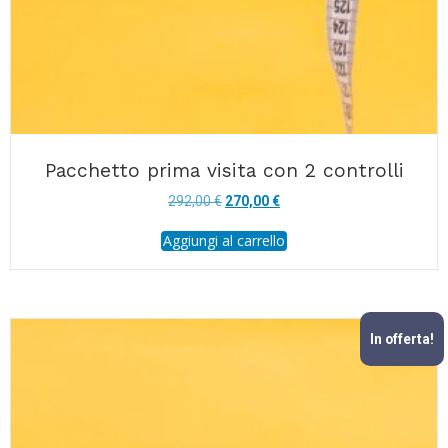
Pacchetto prima visita con 2 controlli
Il
Il
292,00
€
270,00
€
prezzo
prezzo
Aggiungi al carrello
originale
attuale
era:
è:
292,00 €.
270,00 €.
In offerta!