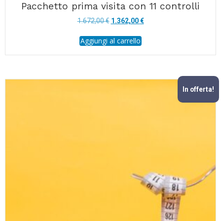
Pacchetto prima visita con 11 controlli
Il
Il
1.672,00
€
1.362,00
€
prezzo
prezzo
Aggiungi al carrello
originale
attuale
era:
è:
1.672,00 €.
1.362,00 €.
In offerta!