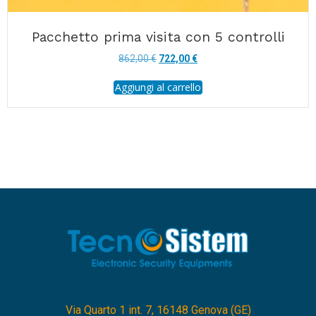
Pacchetto prima visita con 5 controlli
Il
Il
862,00
€
722,00
€
prezzo
prezzo
Aggiungi al carrello
originale
attuale
era:
è:
862,00 €.
722,00 €.
Via Quarto 1 int. 7, 16148 Genova (GE)