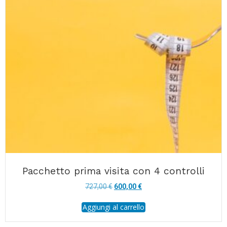
Pacchetto prima visita con 4 controlli
Il
Il
727,00
€
600,00
€
prezzo
prezzo
Aggiungi al carrello
originale
attuale
era:
è:
727,00 €.
600,00 €.