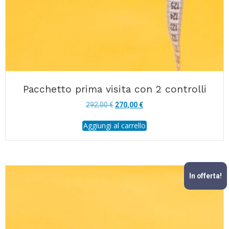
Pacchetto prima visita con 2 controlli
Il
Il
292,00
€
270,00
€
prezzo
prezzo
Aggiungi al carrello
originale
attuale
era:
è:
292,00 €.
270,00 €.
In offerta!