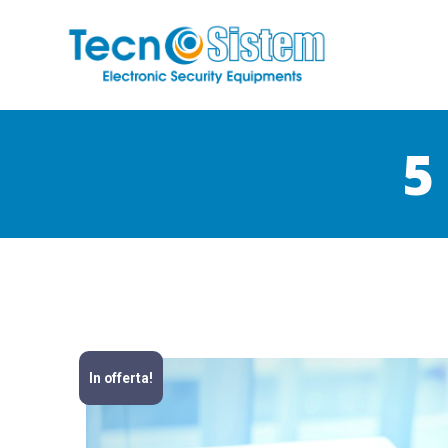
5
In offerta!