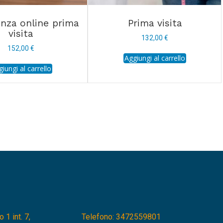
nza online prima
Prima visita
visita
132,00
€
152,00
€
Aggiungi al carrello
iungi al carrello
 1 int. 7,
Telefono: 3472559801