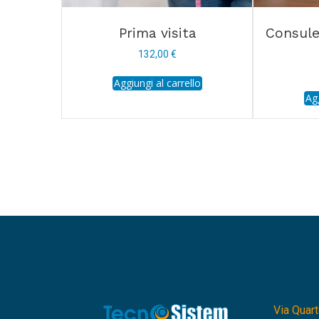
Prima visita
Consule
132,00
€
Aggiungi al carrello
Agg
Via Quarto