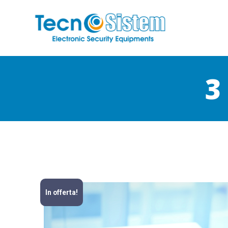
3
In offerta!